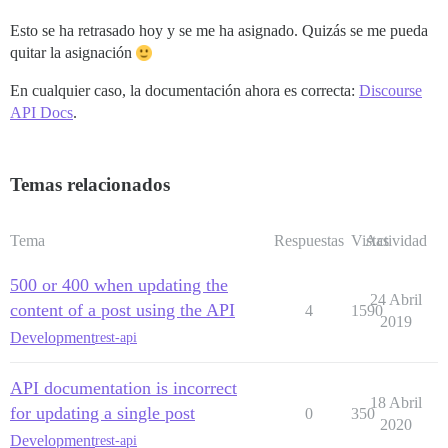
Esto se ha retrasado hoy y se me ha asignado. Quizás se me pueda
quitar la asignación
En cualquier caso, la documentación ahora es correcta:
Discourse
API Docs
.
Temas relacionados
Tema
Respuestas
Vistas
Actividad
500 or 400 when updating the
24 Abril
content of a post using the API
4
1590
2019
Development
rest-api
API documentation is incorrect
18 Abril
for updating a single post
0
350
2020
Development
rest-api