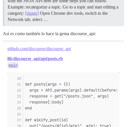
with the JSON API here are some steps you can follow.
Example: recategorize a topic. Go to a topic and start editing a
category:
[image]
Open Chrome dev tools, switch to the
Network tab, select …
Así es como también lo hace la gema discourse_api:
github.com/discourse/discourse_api
lib/discourse_api/api/posts.rb
main
def posts(args = {})
  args = API.params(args).default(before: 0)
  response = get("/posts.json", args)
  response[:body]
end
def wikify_post(id)
  put("/posts/#{id}/wiki", wiki: true)