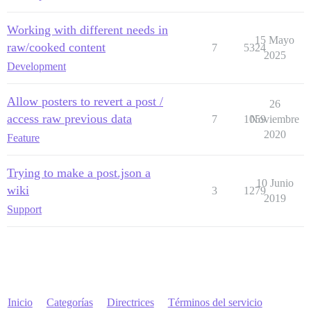
Working with different needs in
15 Mayo
raw/cooked content
7
5324
2025
Development
Allow posters to revert a post /
26
access raw previous data
7
1059
Noviembre
2020
Feature
Trying to make a post.json a
10 Junio
wiki
3
1279
2019
Support
Inicio
Categorías
Directrices
Términos del servicio