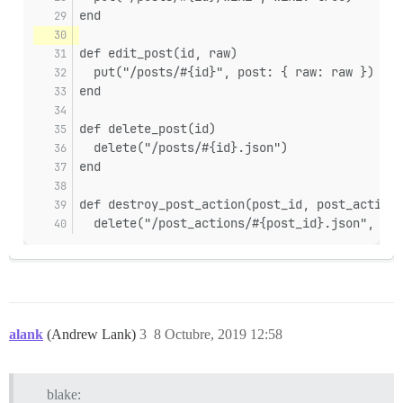
end
def edit_post(id, raw)
  put("/posts/#{id}", post: { raw: raw })
end
def delete_post(id)
  delete("/posts/#{id}.json")
end
def destroy_post_action(post_id, post_action_
  delete("/post_actions/#{post_id}.json", pos
alank
(Andrew Lank)
3
8 Octubre, 2019 12:58
blake: