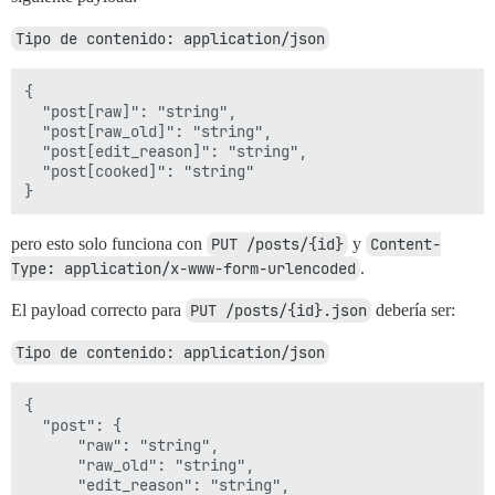
Tipo de contenido: application/json
{

  "post[raw]": "string",

  "post[raw_old]": "string",

  "post[edit_reason]": "string",

  "post[cooked]": "string"

pero esto solo funciona con
PUT /posts/{id}
y
Content-
Type: application/x-www-form-urlencoded
.
El payload correcto para
PUT /posts/{id}.json
debería ser:
Tipo de contenido: application/json
{

  "post": {

      "raw": "string",

      "raw_old": "string",

      "edit_reason": "string",
