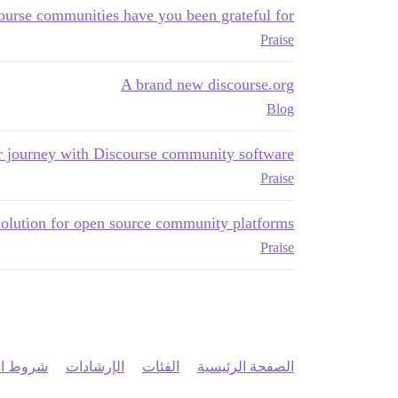
urse communities have you been grateful for?
Praise
A brand new discourse.org
Blog
r journey with Discourse community software
Praise
solution for open source community platforms
Praise
الصفحة الرئيسية
الفئات
الإرشادات
شروط ال