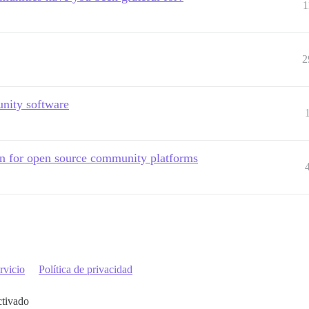
1
2
nity software
on for open source community platforms
rvicio
Política de privacidad
ctivado