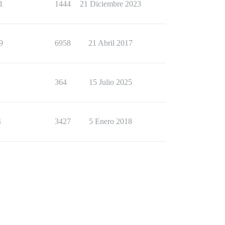
1
1444
21 Diciembre 2023
9
6958
21 Abril 2017
1
364
15 Julio 2025
4
3427
5 Enero 2018