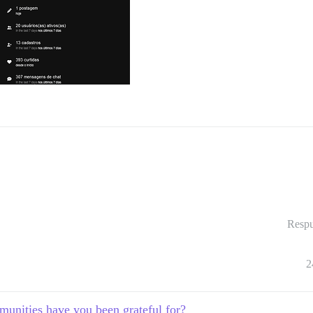
Respu
2
unities have you been grateful for?