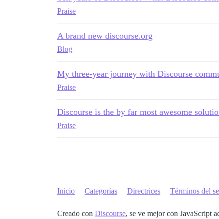
Praise
A brand new discourse.org
Blog
My three-year journey with Discourse commu
Praise
Discourse is the by far most awesome soluti
Praise
Inicio
Categorías
Directrices
Términos del se
Creado con
Discourse
, se ve mejor con JavaScript a