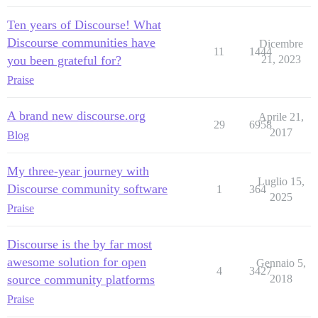
Ten years of Discourse! What
Discourse communities have
Dicembre
11
1444
you been grateful for?
21, 2023
Praise
A brand new discourse.org
Aprile 21,
29
6958
2017
Blog
My three-year journey with
Luglio 15,
Discourse community software
1
364
2025
Praise
Discourse is the by far most
awesome solution for open
Gennaio 5,
4
3427
source community platforms
2018
Praise