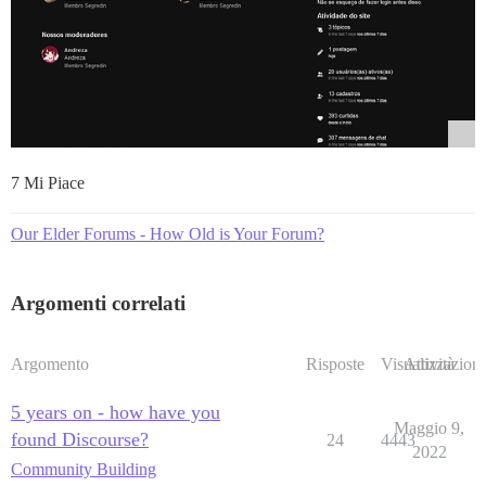
7 Mi Piace
Our Elder Forums - How Old is Your Forum?
Argomenti correlati
Argomento
Risposte
Visualizzazioni
Attività
5 years on - how have you
Maggio 9,
found Discourse?
24
4443
2022
Community Building