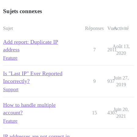
Sujets connexes
Sujet
Réponses
Vues
Activité
Add report: Duplicate IP
Août 13,
address
7
2011
2020
Feature
Is "Last IP" Ever Reported
Juin 27,
Incorrectly?
9
937
2019
Support
How to handle multiple
Juin 20,
account?
15
4307
2021
Feature
IP addresses are not correct in