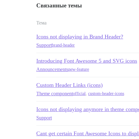
Связанные темы
Тема
Icons not displaying in Brand Header?
Support
brand-header
Introducing Font Awesome 5 and SVG icons
Announcements
new-feature
Custom Header Links (icons)
Theme component
official
,
custom-header-icons
Icons not displaying anymore in theme comp
Support
Cant get certain Font Awesome Icons to displ