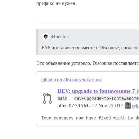
префикс не нужен.
pHneutre:
FA6 поставляется вместе с Discourse, согласн
Это объявление устарело. Discourse поставляет
github.com/discourse/discourse
DEV: upgrade to fontawesome 7 (
main
dev-upgrade-to-fontawesome
←
offen
07:39AM - 27 Nov 25 UTC
tyb-
Icon canvases now have fixed width by d