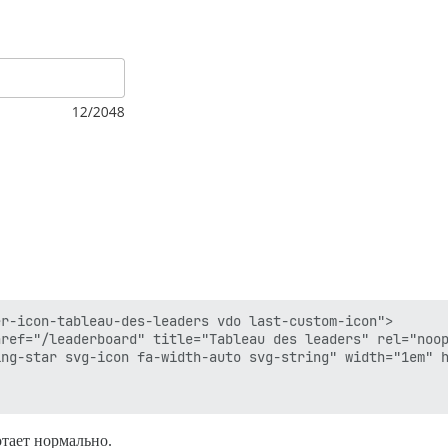
r-icon-tableau-des-leaders vdo last-custom-icon">

ref="/leaderboard" title="Tableau des leaders" rel="noop
ng-star svg-icon fa-width-auto svg-string" width="1em" h
отает нормально.