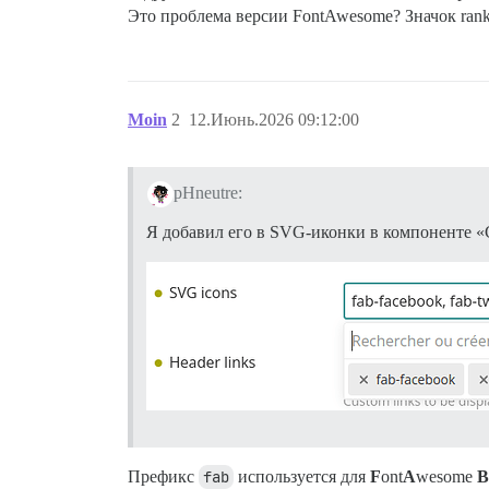
Это проблема версии FontAwesome? Значок ranki
Moin
2
12.Июнь.2026 09:12:00
pHneutre:
Я добавил его в SVG-иконки в компоненте «Cu
Префикс
fab
используется для
F
ont
A
wesome
B