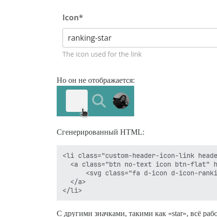
Но он не отображается:
Сгенерированный HTML:
<li class="custom-header-icon-link heade
  <a class="btn no-text icon btn-flat" h
      <svg class="fa d-icon d-icon-ranki
  </a>

С другими значками, такими как «star», всё раб