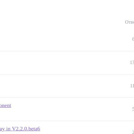
Отв
1
1
onent
ay in V2.2.0.beta6