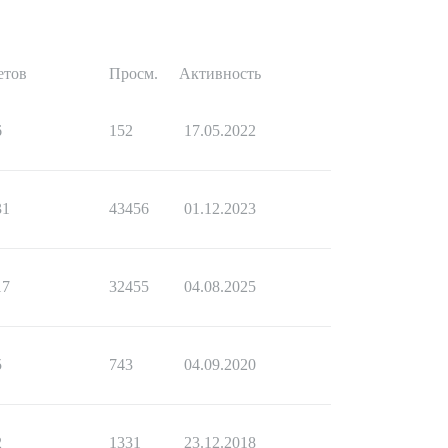
етов
Просм.
Активность
6
152
17.05.2022
31
43456
01.12.2023
17
32455
04.08.2025
5
743
04.09.2020
2
1331
23.12.2018