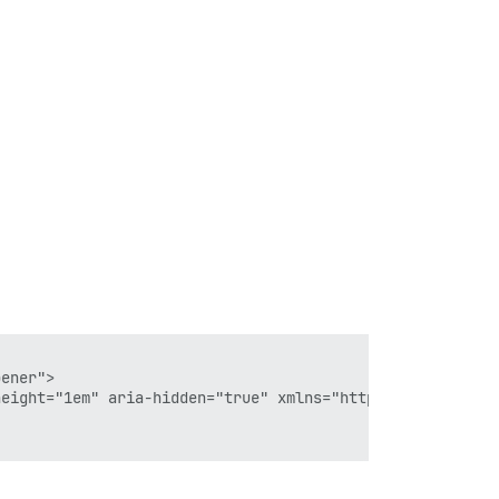
ener">

eight="1em" aria-hidden="true" xmlns="http://www.w3.org/