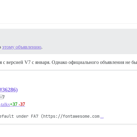
о
этому объявлению
.
ся с версией V7 с января. Однако официального объявления не б
#36286)
-7
+37
-37
talks
efault under FA7 (https://fontawesome.com
…