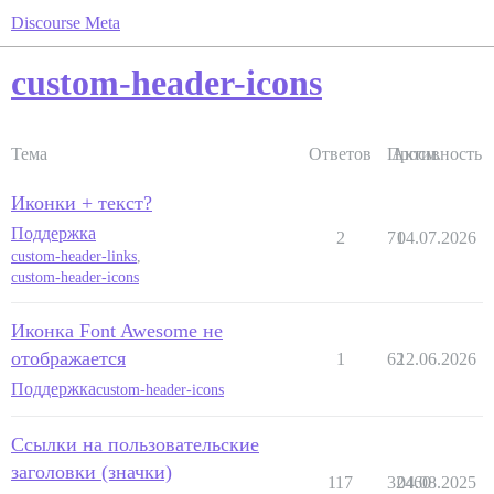
Discourse Meta
custom-header-icons
Тема
Ответов
Просм.
Активность
Иконки + текст?
Поддержка
2
71
04.07.2026
custom-header-links
,
custom-header-icons
Иконка Font Awesome не
отображается
1
62
12.06.2026
Поддержка
custom-header-icons
Ссылки на пользовательские
заголовки (значки)
117
32460
04.08.2025