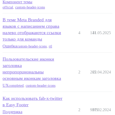
Компонент темы
official
,
custom-header-icons
В теме Meta Branded для
языков с написанием справа
налево отображаются ссылки
4
141
31.05.2025
только для команды
Ошибка
custom-header-icons
,
rtl
Пользовательские иконки
заголовка
непропорциональны
2
265
22.04.2024
основным иконкам заголовка
UX
completed
,
custom-header-icons
Как использовать fab-x-twitter
в Easy Footer
2
9319
07.02.2024
Поддержка