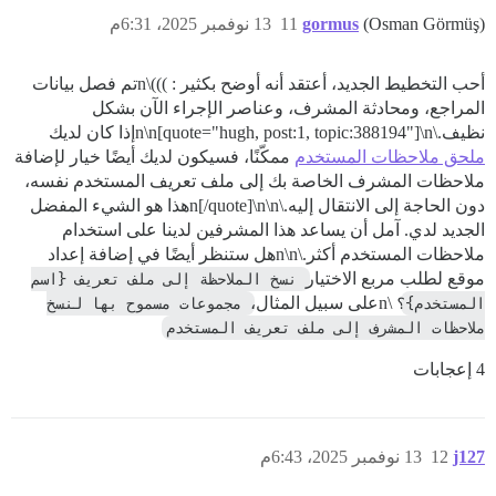
(Osman Görmüş)
gormus
11
13 نوفمبر 2025، 6:31م
أحب التخطيط الجديد، أعتقد أنه أوضح بكثير : )))\nتم فصل بيانات
المراجع، ومحادثة المشرف، وعناصر الإجراء الآن بشكل
نظيف.\n\n[quote="hugh, post:1, topic:388194"]\nإذا كان لديك
ملحق ملاحظات المستخدم
ممكّنًا، فسيكون لديك أيضًا خيار لإضافة
ملاحظات المشرف الخاصة بك إلى ملف تعريف المستخدم نفسه،
دون الحاجة إلى الانتقال إليه.\n[/quote]\n\nهذا هو الشيء المفضل
الجديد لدي. آمل أن يساعد هذا المشرفين لدينا على استخدام
ملاحظات المستخدم أكثر.\n\nهل ستنظر أيضًا في إضافة إعداد
موقع لطلب مربع الاختيار
نسخ الملاحظة إلى ملف تعريف {اسم 
المستخدم}؟
\nعلى سبيل المثال،
مجموعات مسموح بها لنسخ 
ملاحظات المشرف إلى ملف تعريف المستخدم
4 إعجابات
j127
12
13 نوفمبر 2025، 6:43م