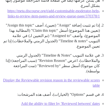
هل يمكن عرضها أيضًا في صفحة قائمة المراجعة للوصول إليها
بشكل أسرع.
https://meta.discourse.org/t/add-customisable-moderator-help-
links-to-review-item-pages-and-review-queue-page/370378/1
إذا تم تثبيت إضافة “Assign” (تعيين)، أضف “Assign this topic”
(تعيين هذا الموضوع) أسفل “Claim this topic” (المطالبة بهذا
الموضوع)، وأضف “Assigned to” (تم التعيين لـ) في علامة
التبويب “Timeline & notes” (الجدول الزمني والملاحظات) إذا تم
تعيين الموضوع.
في علامة التبويب “Timeline & Notes” (الجدول الزمني
والملاحظات)، اعرض “Revision Reason” (سبب المراجعة) (إذا
كان موجودًا) أسفل سطر “Reviewed by” (تمت المراجعة
بواسطة).
Display the Reviewable revision reason in the reviewable scores
table
في قسم “Options” (الخيارات)، أضف هذه المرشحات:
Add the ability to filter by 'Reviewed between' dates