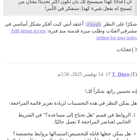
أن إعدادًا كهذا سيسمح لك بأن تكون أكثر تحديدًا بشأن من
يُسمح له بفعل شيء كهذا. سنفكر في الأمر!
شكرًا على النظر
أعتقد أنني كنت أفكر بشكل أساسي في
@hugh
مشرفي الفئات
وطلب ميزة قدمته منذ فترة:
Add group access
setting for user notes
3 إعجابات
(T)
T_Disco
17
14 نوفمبر 2025، 2:56م
إنه تحسين رائع، شكراً لك!
هل يمكن النظر في هذه التحسينات لزيادة تعزيز قائمة المراجعة:
الروابط في قسم “هل تحتاج إلى مساعدة؟” في الشريط
الجانبي لعناصر المراجعة لا تعمل حاليًا.
هل يمكن جعلها قابلة للتخصيص/استبدالها بروابط مخصصة؟