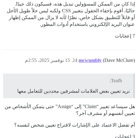
إذا كان من الممكن للمسؤولين تبديل هذه، فسيكون ذلك جيدًا.
حاليًا، أقوم بإخفاء الحقول بتغيير CSS ولكنه ليس حلاً طويل الأجل
أو قابلاً للتطبيق بشكل خاص، نظرًا لأنه لا يزال من الممكن إظهار
عنوان البريد الإلكتروني باستخدام أدوات المطور.
7 إعجابات
(Dave McClure)
mcwumbly
24
15 نوفمبر 2025، 2:55م
Teafh:
نريد تعيين بعض العلامات لمشرفين محددين للتعامل معها
هل سيساعد تغيير “Claim” إلى “Assign” حتى يتمكن الأشخاص من
تعيين أنفسهم أو مشرف آخر؟
أم تفضل الاعتماد على الإشارات لاقتراح تعيين شخص لنفسه؟
3 إعجابات