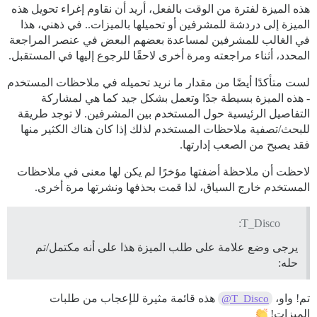
هذه الميزة لفترة من الوقت بالفعل، أريد أن نقاوم إغراء تحويل هذه
الميزة إلى دردشة للمشرفين أو تحميلها بالميزات.. في ذهني، هذا
في الغالب للمشرفين لمساعدة بعضهم البعض في عنصر المراجعة
المحدد، أثناء مراجعته ومرة أخرى لاحقًا للرجوع إليها في المستقبل.
لست متأكدًا أيضًا من مقدار ما نريد تحميله في ملاحظات المستخدم
- هذه الميزة بسيطة جدًا وتعمل بشكل جيد كما هي لمشاركة
التفاصيل الرئيسية حول المستخدم بين المشرفين. لا توجد طريقة
للبحث/تصفية ملاحظات المستخدم لذلك إذا كان هناك الكثير منها
فقد يصبح من الصعب إدارتها.
لاحظت أن ملاحظة أضفتها مؤخرًا لم يكن لها معنى في ملاحظات
المستخدم خارج السياق، لذا قمت بحذفها ونشرتها مرة أخرى.
T_Disco:
يرجى وضع علامة على طلب الميزة هذا على أنه مكتمل/تم
حله:
تم! واو،
هذه قائمة مثيرة للإعجاب من طلبات
@T_Disco
الميزات!