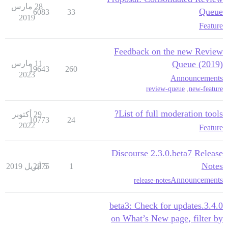
28 مارس
Queue
6083
33
2019
Feature
Feedback on the new Review
Queue (2019)
11 مارس
19643
260
2023
Announcements
review-queue
,
new-feature
List of full moderation tools?
29 أكتوبر
10773
24
2022
Feature
Discourse 2.3.0.beta7 Release
Notes
1
5 أبريل 2019
2875
Announcements
release-notes
3.4.0.beta3: Check for updates
on What’s New page, filter by