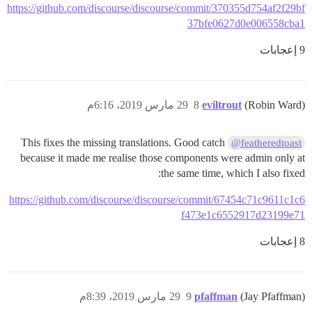
https://github.com/discourse/discourse/commit/370355d754af2f29bf
37bfe0627d0e006558cba1
9 إعجابات
(Robin Ward)
eviltrout
8
29 مارس 2019، 6:16م
This fixes the missing translations. Good catch
@featheredtoast
because it made me realise those components were admin only at
the same time, which I also fixed:
https://github.com/discourse/discourse/commit/67454c71c9611c1c6
f473e1c6552917d23199e71
8 إعجابات
(Jay Pfaffman)
pfaffman
9
29 مارس 2019، 8:39م