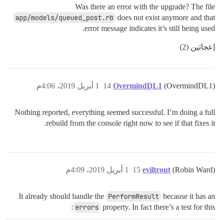
Was there an error with the upgrade? The file
app/models/queued_post.rb
does not exist anymore and that
error message indicates it’s still being used.
إعجابَين (2)
(OvermindDL1)
OvermindDL1
14
1 أبريل 2019، 4:06م
Nothing reported, everything seemed successful. I’m doing a full
rebuild from the console right now to see if that fixes it.
(Robin Ward)
eviltrout
15
1 أبريل 2019، 4:09م
It already should handle the
PerformResult
because it has an
errors
property. In fact there’s a test for this: