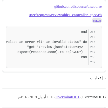
github.com/discourse/discourse
spec/requests/reviewables_controller_spec.rb
main
end
t "raises an error with an invalid status" do
  get "/review.json?status=xyz"
  expect(response.code).to eq("400")
end
3 إعجابات
(OvermindDL1)
OvermindDL1
16
1 أبريل 2019، 4:16م