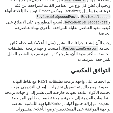
Reviewable
ويجب أن يُعلن كل نوع من العناصر القابلة للمراجعة عن فئة
فرعية، ومُسلسل (serializer)، ومكون Ember. توجد حاليًا ثلاثة أنواع:
،
ReviewableQueuedPost
،
ReviewableUser
و
ReviewableFlaggedPost
. يُشجع المطورون على الاطلاع على
كيفية تنفيذ العناصر القابلة للمراجعة الأخرى وبناء عناصرهم
الخاصة.
يجب الآن إنشاء إجراءات المنشور (مثل الأعلام) باستخدام كائن
الخدمة
PostActionCreator
. أصبحت واجهة برمجة التطبيقات
الخاصة به أكثر ودية الآن، وتُرجع كائن نتيجة سيعيد العنصر القابل
للمراجعة المرتبط به.
التوافق العكسي
تم الحفاظ على واجهة برمجة تطبيقات REST مع نقاط النهاية
القديمة، ومع ذلك يتم تسجيل تحذيرات الإيقاف التدريجي. يجب
تحديث الأكواد التابعة لجهات خارجية التي تشير إلى واجهات برمجة
التطبيقات القديمة إلى واجهة برمجة تطبيقات طابور المراجعة
الجديدة. تم إزالة جميع أكواد Ember.js/الواجهة الأمامية الخاصة
بواجهة الموافقة على المستخدمين/وضع الأعلام/المنشورات