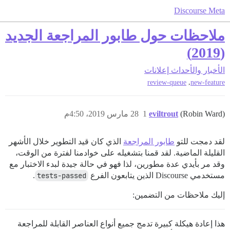
Discourse Meta
ملاحظات حول طابور المراجعة الجديد
(2019)
الأخبار والأحداث
إعلانات
,
review-queue
new-feature
(Robin Ward)
eviltrout
1
28 مارس 2019، 4:50م
لقد دمجت للتو
طابور المراجعة
الذي كان قيد التطوير خلال الأشهر
القليلة الماضية. لقد قمنا بتشغيله على خوادمنا لفترة من الوقت،
وقد مر بأيدي عدة مطورين، لذا فهو في حالة جيدة لبدء الاختبار مع
مستخدمي Discourse الذين يتابعون الفرع
tests-passed
.
إليك ملاحظات من التضمين:
هذا إعادة هيكلة كبيرة تدمج جميع أنواع العناصر القابلة للمراجعة