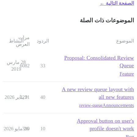
الصفحة التالية ←
الموضوعات ذات الصلة
مرات
الموضوع
الردود
النشاط
العرض
Proposal: Consolidated Review
28 مارس
Queue
6082
33
2019
Feature
A new review queue layout with
all new features
40
9 يناير 2026
2221
Announcements
review-queue
Approval button on user's
profile doesn't work
10
26 مايو 2026
310
Bug