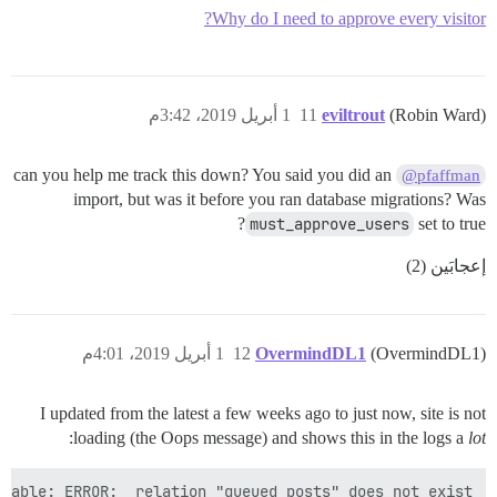
Why do I need to approve every visitor?
(Robin Ward)
eviltrout
11
1 أبريل 2019، 3:42م
can you help me track this down? You said you did an
@pfaffman
import, but was it before you ran database migrations? Was
must_approve_users
set to true?
إعجابَين (2)
(OvermindDL1)
OvermindDL1
12
1 أبريل 2019، 4:01م
I updated from the latest a few weeks ago to just now, site is not
:
loading (the Oops message) and shows this in the logs a
lot