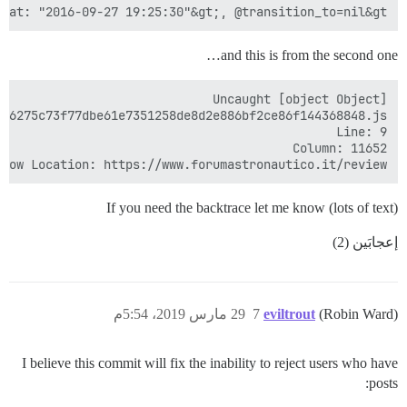
at: "2016-09-27 19:25:30"&gt;, @transition_to=nil&gt;

and this is from the second one…
ndow Location: https://www.forumastronautico.it/review

If you need the backtrace let me know (lots of text)
إعجابَين (2)
(Robin Ward)
eviltrout
7
29 مارس 2019، 5:54م
I believe this commit will fix the inability to reject users who have
posts: