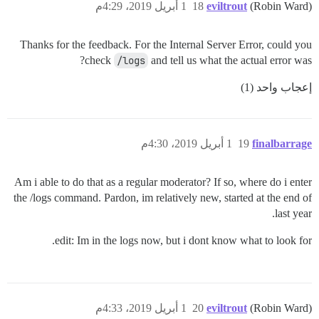
(Robin Ward)
eviltrout
18
1 أبريل 2019، 4:29م
Thanks for the feedback. For the Internal Server Error, could you
check
/logs
and tell us what the actual error was?
إعجاب واحد (1)
finalbarrage
19
1 أبريل 2019، 4:30م
Am i able to do that as a regular moderator? If so, where do i enter
the /logs command. Pardon, im relatively new, started at the end of
last year.
edit: Im in the logs now, but i dont know what to look for.
(Robin Ward)
eviltrout
20
1 أبريل 2019، 4:33م