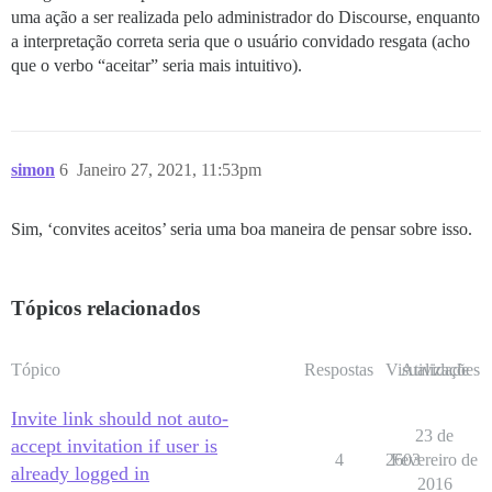
uma ação a ser realizada pelo administrador do Discourse, enquanto
a interpretação correta seria que o usuário convidado resgata (acho
que o verbo “aceitar” seria mais intuitivo).
simon
6
Janeiro 27, 2021, 11:53pm
Sim, ‘convites aceitos’ seria uma boa maneira de pensar sobre isso.
Tópicos relacionados
Tópico
Respostas
Visualizações
Atividade
Invite link should not auto-
23 de
accept invitation if user is
4
2603
Fevereiro de
already logged in
2016