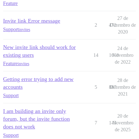
Feature
27 de
Invite link Error message
2
472
Dezembro de
Support
invites
2020
New invite link should work for
24 de
existing users
14
1618
Novembro
de 2022
Feature
invites
Getting error trying to add new
28 de
accounts
5
887
Dezembro de
2021
Support
I am building an invite only
20 de
forum, but the invite function
7
143
Novembro
does not work
de 2025
Support