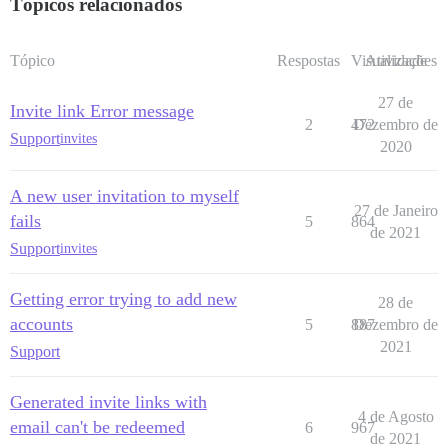
Tópicos relacionados
Tópico
Respostas
Visualizações
Atividade
27 de
Invite link Error message
2
472
Dezembro de
Support
invites
2020
A new user invitation to myself
27 de Janeiro
fails
5
864
de 2021
Support
invites
Getting error trying to add new
28 de
accounts
5
887
Dezembro de
2021
Support
Generated invite links with
4 de Agosto
email can't be redeemed
6
967
de 2021