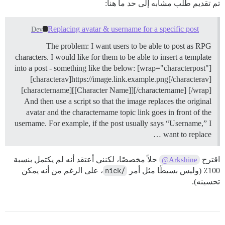
تم تقديم طلب مشابه إلى حد ما هنا:
Replacing avatar & username for a specific post
Dev
The problem: I want users to be able to post as RPG
characters. I would like for them to be able to insert a template
into a post - something like the below: [wrap="characterpost"]
[characterav]https://image.link.example.png[/characterav]
[charactername][[Character Name]][/charactername] [/wrap]
And then use a script so that the image replaces the original
avatar and the charactername topic link goes in front of the
username. For example, if the post usually says “Username,” I
want to replace …
اقترح
حلاً مخصصًا، لكنني أعتقد أنه لم يكتمل بنسبة
@Arkshine
100٪ (وليس بسيطًا مثل أمر
/nick
، على الرغم من أنه يمكن
تحسينه).