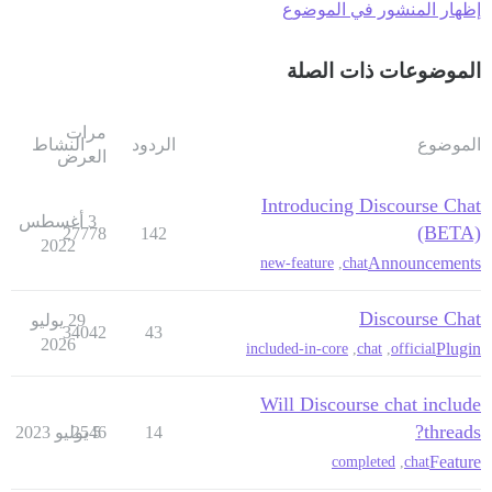
إظهار المنشور في الموضوع
الموضوعات ذات الصلة
مرات
الموضوع
الردود
النشاط
العرض
Introducing Discourse Chat
3 أغسطس
(BETA)
27778
142
2022
Announcements
new-feature
,
chat
Discourse Chat
29 يوليو
34042
43
2026
Plugin
included-in-core
,
chat
,
official
Will Discourse chat include
threads?
14
5 يوليو 2023
2546
Feature
completed
,
chat