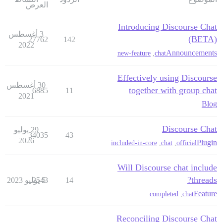
العرض
Introducing Discourse Chat
3 أغسطس
(BETA)
27762
142
2022
Announcements
new-feature
,
chat
Effectively using Discourse
30 أغسطس
together with group chat
6885
11
2021
Blog
Discourse Chat
29 يوليو
34035
43
2026
Plugin
included-in-core
,
chat
,
official
Will Discourse chat include
threads?
14
5 يوليو 2023
2543
Feature
completed
,
chat
Reconciling Discourse Chat