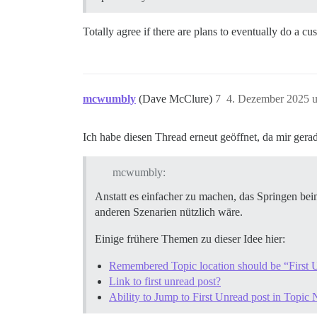
Totally agree if there are plans to eventually do a cu
mcwumbly
(Dave McClure)
7
4. Dezember 2025 
Ich habe diesen Thread erneut geöffnet, da mir gerad
mcwumbly:
Anstatt es einfacher zu machen, das Springen bei
anderen Szenarien nützlich wäre.
Einige frühere Themen zu dieser Idee hier:
Remembered Topic location should be “First U
Link to first unread post?
Ability to Jump to First Unread post in Topic 