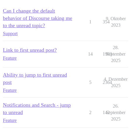
Can I change the default
behavior of Discourse taking me
9. Oktober
1
354
to the unread topic?
2023
Support
28.
Link to first unread post?
14
1983
September
Feature
2025
Ability to jump to first unread
4. Dezember
post
5
2364
2025
Feature
Notifications and Search - jump
26.
to unread
2
142
September
2025
Feature