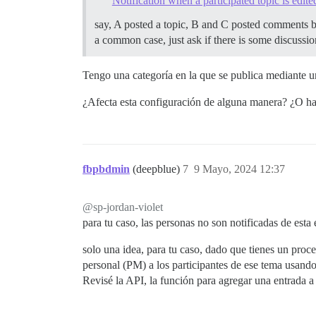
Notification when a participated topic is edite
say, A posted a topic, B and C posted comments bel
a common case, just ask if there is some discussi
Tengo una categoría en la que se publica mediante un
¿Afecta esta configuración de alguna manera? ¿O hay
fbpbdmin
(deepblue)
7
9 Mayo, 2024 12:37
@sp-jordan-violet
para tu caso, las personas no son notificadas de esta
solo una idea, para tu caso, dado que tienes un proces
personal (PM) a los participantes de ese tema usand
Revisé la API, la función para agregar una entrada a