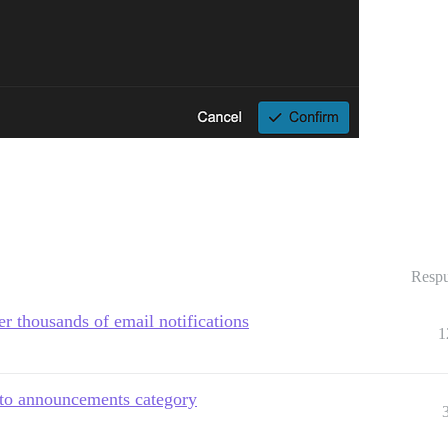
Respu
er thousands of email notifications
1
 to announcements category