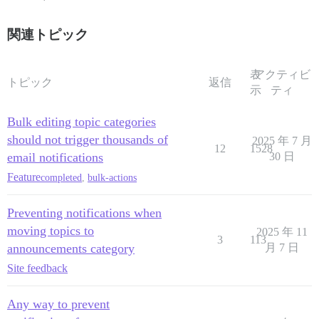
関連トピック
表
アクティビ
トピック
返信
示
ティ
Bulk editing topic categories
should not trigger thousands of
2025 年 7 月
12
1528
email notifications
30 日
Feature
completed
,
bulk-actions
Preventing notifications when
moving topics to
2025 年 11
3
113
announcements category
月 7 日
Site feedback
Any way to prevent