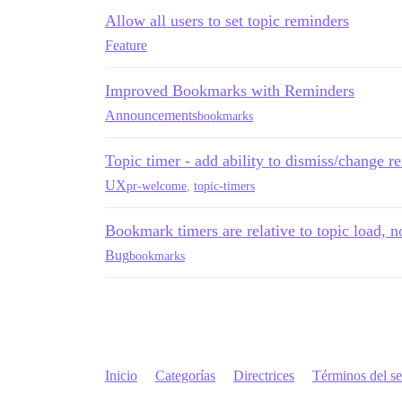
Allow all users to set topic reminders
Feature
Improved Bookmarks with Reminders
Announcements
bookmarks
Topic timer - add ability to dismiss/change r
UX
pr-welcome
,
topic-timers
Bookmark timers are relative to topic load, n
Bug
bookmarks
Inicio
Categorías
Directrices
Términos del se