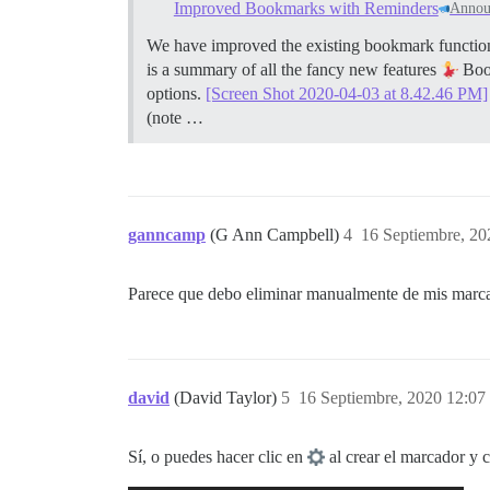
Improved Bookmarks with Reminders
Annou
We have improved the existing bookmark function
is a summary of all the fancy new features
Boo
options.
[Screen Shot 2020-04-03 at 8.42.46 PM]
(note …
ganncamp
(G Ann Campbell)
4
16 Septiembre, 20
Parece que debo eliminar manualmente de mis marca
david
(David Taylor)
5
16 Septiembre, 2020 12:07
Sí, o puedes hacer clic en
al crear el marcador y 