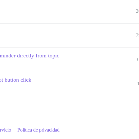
2
7
eminder directly from topic
ot button click
rvicio
Política de privacidad