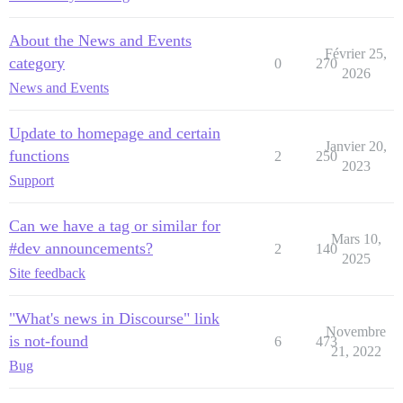
About the News and Events
Février 25,
category
0
270
2026
News and Events
Update to homepage and certain
Janvier 20,
functions
2
250
2023
Support
Can we have a tag or similar for
Mars 10,
#dev announcements?
2
140
2025
Site feedback
"What's news in Discourse" link
Novembre
is not-found
6
473
21, 2022
Bug