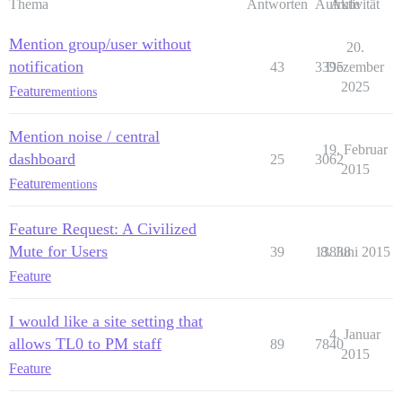
Thema
Antworten
Aufrufe
Aktivität
Mention group/user without
20.
notification
43
3395
Dezember
2025
Feature
mentions
Mention noise / central
19. Februar
dashboard
25
3062
2015
Feature
mentions
Feature Request: A Civilized
Mute for Users
39
13838
8. Juni 2015
Feature
I would like a site setting that
4. Januar
allows TL0 to PM staff
89
7840
2015
Feature