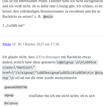
Das ist ein interessanter Punkt. Darüber habe ich nicht nachgedacht
und ich weiß nicht, ob es dafür eine Lösung gibt. Ich schätze, es ist
besser, den vollständigen Benutzernamen zu erwähnen und ihn in
Backticks zu setzen? z. B.
@moin
3 „Gefällt mir“
Moin
16
30. Oktober 2025 um 17:36
Ich glaube nicht, dass
@Erwähnungen
mit Backticks etwas
ändern.\n\nIch habe diese getestet\n
\n@signup \n\n\u003ca 
class=\"mention\" 
href=\"/u/signup\"\u003esignup\u003c/a\u003e\n\n`@sig
nup`\n
\nUnd nur die erste wurde anonymisiert\n
\n\nDaher bin ich mir nicht sicher, ob es sich