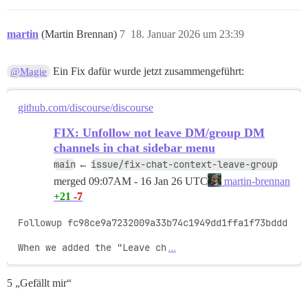
martin
(Martin Brennan)
7
18. Januar 2026 um 23:39
Ein Fix dafür wurde jetzt zusammengeführt:
@Magie
github.com/discourse/discourse
FIX: Unfollow not leave DM/group DM
channels in chat sidebar menu
main
issue/fix-chat-context-leave-group
←
merged
09:07AM - 16 Jan 26 UTC
martin-brennan
+21
-7
Followup fc98ce9a7232009a33b74c1949dd1ffa1f73bddd

When we added the "Leave ch
…
5 „Gefällt mir“