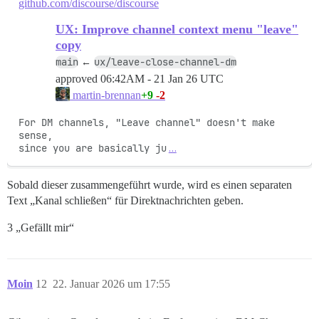
github.com/discourse/discourse
UX: Improve channel context menu "leave"
copy
main
ux/leave-close-channel-dm
←
approved
06:42AM - 21 Jan 26 UTC
+9
-2
martin-brennan
For DM channels, "Leave channel" doesn't make 
sense,

since you are basically ju
…
Sobald dieser zusammengeführt wurde, wird es einen separaten
Text „Kanal schließen“ für Direktnachrichten geben.
3 „Gefällt mir“
Moin
12
22. Januar 2026 um 17:55