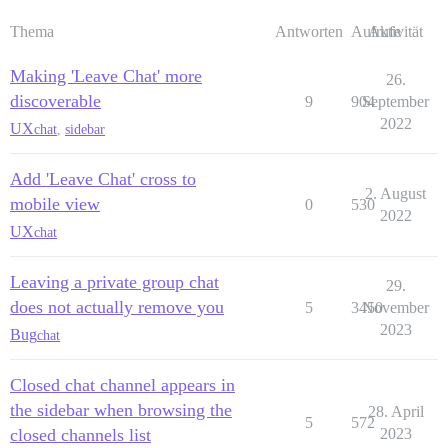
Thema
Antworten
Aufrufe
Aktivität
Making 'Leave Chat' more
26.
discoverable
9
904
September
2022
UX
chat
,
sidebar
Add 'Leave Chat' cross to
2. August
mobile view
0
530
2022
UX
chat
Leaving a private group chat
29.
does not actually remove you
5
3450
November
2023
Bug
chat
Closed chat channel appears in
the sidebar when browsing the
28. April
5
572
closed channels list
2023