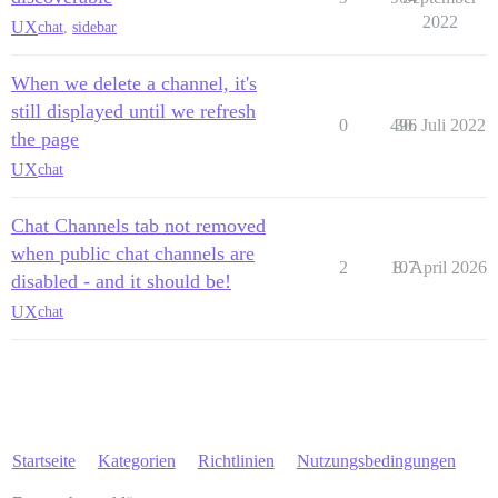
2022
UX
chat
,
sidebar
When we delete a channel, it's
still displayed until we refresh
0
496
30. Juli 2022
the page
UX
chat
Chat Channels tab not removed
when public chat channels are
2
107
8. April 2026
disabled - and it should be!
UX
chat
Startseite
Kategorien
Richtlinien
Nutzungsbedingungen