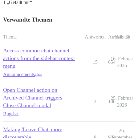
1 „Gefällt mir“
Verwandte Themen
Thema
Antworten
Aufrufe
Aktivität
Access common chat channel
actions from the sidebar context
16. Februar
15
654
menu
2026
Announcements
chat
Open Channel action on
Archived Channel triggers
25. Februar
2
106
Close Channel modal
2026
Bug
chat
Making 'Leave Chat' more
26.
discoverable
9
904
September