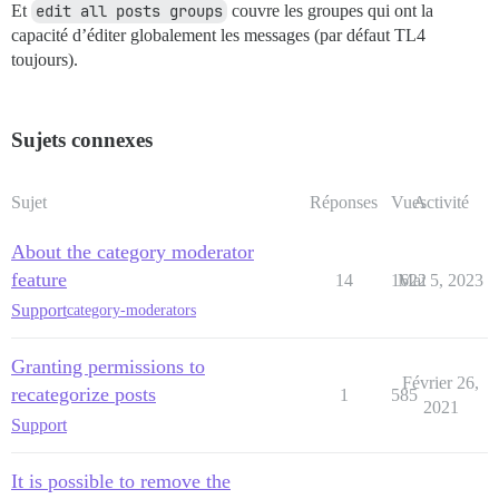
Et
edit all posts groups
couvre les groupes qui ont la
capacité d’éditer globalement les messages (par défaut TL4
toujours).
Sujets connexes
Sujet
Réponses
Vues
Activité
About the category moderator
feature
14
1622
Mai 5, 2023
Support
category-moderators
Granting permissions to
Février 26,
recategorize posts
1
585
2021
Support
It is possible to remove the