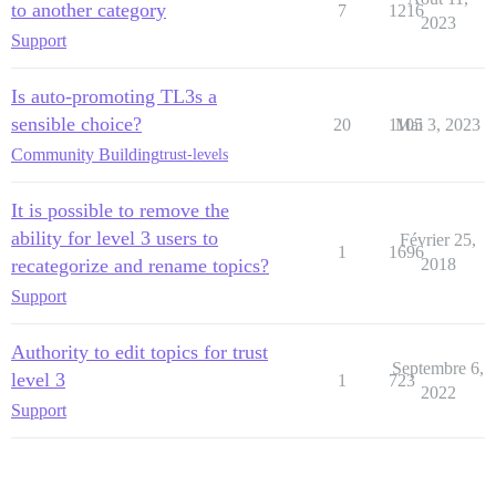
to another category
7
1216
2023
Support
Is auto-promoting TL3s a
sensible choice?
20
1105
Mai 3, 2023
Community Building
trust-levels
It is possible to remove the
ability for level 3 users to
Février 25,
1
1696
recategorize and rename topics?
2018
Support
Authority to edit topics for trust
Septembre 6,
level 3
1
723
2022
Support