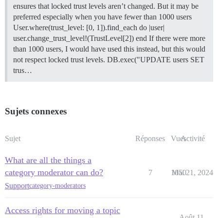
ensures that locked trust levels aren’t changed. But it may be
preferred especially when you have fewer than 1000 users
User.where(trust_level: [0, 1]).find_each do |user|
user.change_trust_level!(TrustLevel[2]) end If there were more
than 1000 users, I would have used this instead, but this would
not respect locked trust levels. DB.exec("UPDATE users SET
trus…
Sujets connexes
Sujet
Réponses
Vues
Activité
What are all the things a
category moderator can do?
7
1050
Mai 21, 2024
Support
category-moderators
Access rights for moving a topic
Août 11,