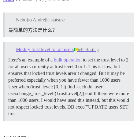
Nebojsa Andrejic statsnz:
最简单的方法是什么？
Modify trust level for all users
Self-Hosting
Here’s an example of a
bulk operation
to set the trust level to 2
for all users currently at trust level 0 or 1: This is slow, but
ensures that locked trust levels aren’t changed. But it may be
preferred especially when you have fewer than 1000 users
User.where(trust_level: [0, 1]).find_each do |user|
user.change_trust_level!(TrustLevel[2]) end If there were more
than 1000 users, I would have used this instead, but this would
not respect locked trust levels. DB.exec("UPDATE users SET
trus…