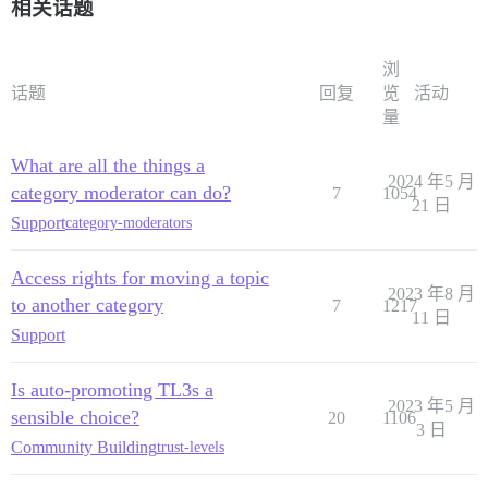
相关话题
浏
话题
回复
览
活动
量
What are all the things a
2024 年5 月
category moderator can do?
7
1054
21 日
Support
category-moderators
Access rights for moving a topic
2023 年8 月
to another category
7
1217
11 日
Support
Is auto-promoting TL3s a
2023 年5 月
sensible choice?
20
1106
3 日
Community Building
trust-levels