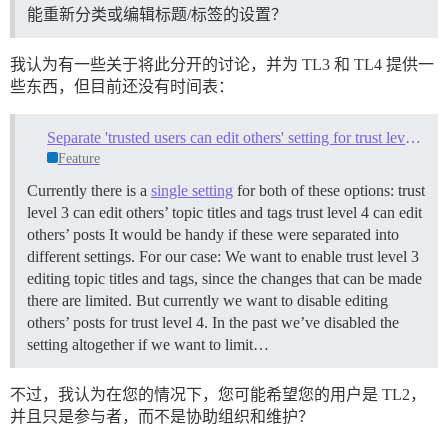
能重新分类或编辑标题/标签的设置？
我认为有一些关于将此分开的讨论，并为 TL3 和 TL4 提供一
些东西，但目前还没有时间表：
Separate 'trusted users can edit others' setting for trust levels 3 & 4
Feature
Currently there is a
single setting
for both of these options: trust
level 3 can edit others’ topic titles and tags trust level 4 can edit
others’ posts It would be handy if these were separated into
different settings. For our case: We want to enable trust level 3
editing topic titles and tags, since the changes that can be made
there are limited. But currently we want to disable editing
others’ posts for trust level 4. In the past we’ve disabled the
setting altogether if we want to limit…
不过，我认为在您的情况下，您可能希望您的用户是 TL2，
并且只是参与者，而不是协助组织和维护？