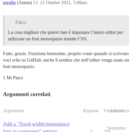
meglio
(Anton)
13
21 Ottobre 2021, 5:08am
Falco:
La cosa migliore che potevi fare è impostare l’intero editor per
utilizzare un font monospazio tramite CSS.
Fatto, grazie. Funziona benissimo, proprio come quando si scrivono
voci wiki su GitHub: anche lì sembra che nell’editor venga usato un
font monospazio.
1 Mi Piace
Argomenti correlati
Argomento
Risposte
Visualizzazioni
Attività
Add a "fixed-width/monospace
Settembre
font in composer" setting
3
204