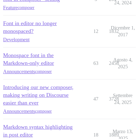
24, 2024
Feature
composer
Font in editor no longer
Dicembre 1,
monospaced?
12
1832
2017
Development
Monospace font in the
Agosto 4,
Markdown-only editor
63
2458
2025
Announcements
composer
Introducing our new composer,
making writing on Discourse
Settembre
47
3728
easier than ever
24, 2025
Announcements
composer
Markdown syntax highlighting
Marzo 13,
in post editor
18
1889
2025