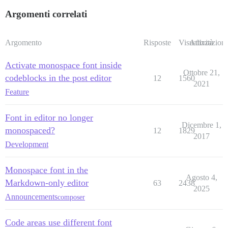
Argomenti correlati
Argomento
Risposte
Visualizzazioni
Attività
Activate monospace font inside
Ottobre 21,
codeblocks in the post editor
12
1560
2021
Feature
Font in editor no longer
Dicembre 1,
monospaced?
12
1829
2017
Development
Monospace font in the
Agosto 4,
Markdown-only editor
63
2438
2025
Announcements
composer
Code areas use different font