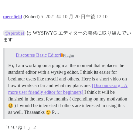
merefield
(Robert)
5
2021 年 10 月 20 日午後 12:10
は WYSIWYG エディターの開発に取り組んでい
@spirobel
ます…
Discourse Basic Editor
Plugin
Hi, I am working on a plugin at the moment that replaces the
standard editor with a wysiwg editor. I think its easier for
beginner users like myself and others. Here is a short video on
how it works so far and what my plans are:
[Discourse.org - A
more user friendly editor for beginners]
I think it will be
finished in the next few months ( depending on my motivation
) I would be interested if others are interested in using this
as well. Thaaaanks
P…
「いいね！」 2