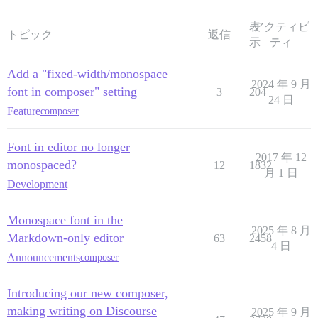
表
アクティビ
トピック
返信
示
ティ
Add a "fixed-width/monospace
2024 年 9 月
font in composer" setting
3
204
24 日
Feature
composer
Font in editor no longer
2017 年 12
monospaced?
12
1832
月 1 日
Development
Monospace font in the
2025 年 8 月
Markdown-only editor
63
2458
4 日
Announcements
composer
Introducing our new composer,
making writing on Discourse
2025 年 9 月