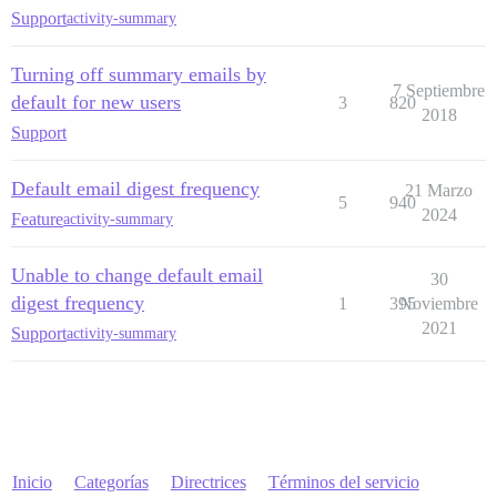
Support
activity-summary
Turning off summary emails by
7 Septiembre
default for new users
3
820
2018
Support
Default email digest frequency
21 Marzo
5
940
2024
Feature
activity-summary
Unable to change default email
30
digest frequency
1
395
Noviembre
2021
Support
activity-summary
Inicio
Categorías
Directrices
Términos del servicio