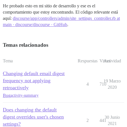
He probado esto en mi sitio de desarrollo y ese es el
comportamiento que estoy encontrando. El código relevante está
aquí:
discourse/app/controllers/admin/site_settings_controller.rb at
main · discourse/discourse · GitHub
.
Temas relacionados
Tema
Respuestas
Vistas
Actividad
Changing default email digest
frequency not applying
19 Marzo
4
710
retroactively
2020
Bug
activity-summary
Does changing the default
digest overrides user's chosen
30 Junio
2
441
settings?
2021