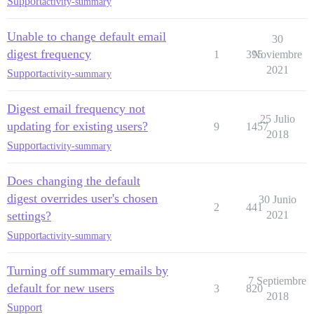
Support
activity-summary
Unable to change default email
30
digest frequency
1
395
Noviembre
2021
Support
activity-summary
Digest email frequency not
25 Julio
updating for existing users?
9
1457
2018
Support
activity-summary
Does changing the default
digest overrides user's chosen
30 Junio
2
441
settings?
2021
Support
activity-summary
Turning off summary emails by
7 Septiembre
default for new users
3
820
2018
Support