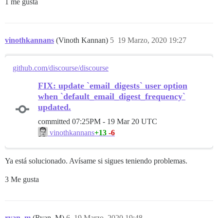
1 me gusta
vinothkannans
(Vinoth Kannan)
5
19 Marzo, 2020 19:27
github.com/discourse/discourse
FIX: update `email_digests` user option
when `default_email_digest_frequency`
updated.
committed
07:25PM - 19 Mar 20 UTC
+13
-6
vinothkannans
Ya está solucionado. Avísame si sigues teniendo problemas.
3 Me gusta
ryan_m
(Ryan_M)
6
19 Marzo, 2020 19:48