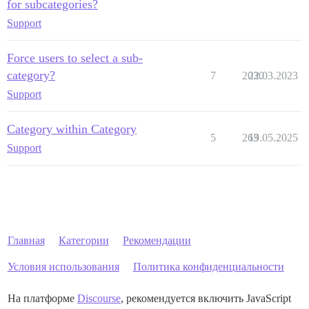
for subcategories?
Support
Force users to select a sub-
category?
7
2030
22.03.2023
Support
Category within Category
5
263
19.05.2025
Support
Главная
Категории
Рекомендации
Условия использования
Политика конфиденциальности
На платформе
Discourse
, рекомендуется включить JavaScript