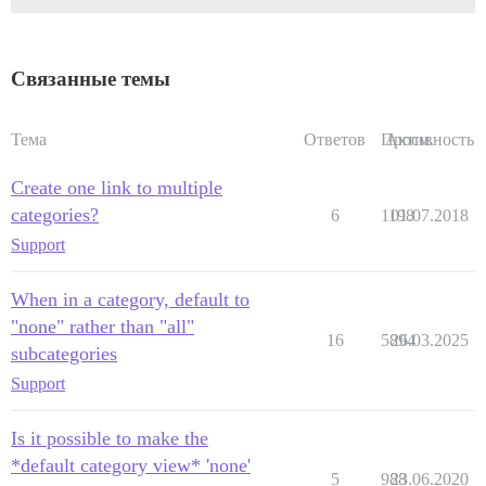
Связанные темы
Тема
Ответов
Просм.
Активность
Create one link to multiple
categories?
6
1198
01.07.2018
Support
When in a category, default to
"none" rather than "all"
16
5894
26.03.2025
subcategories
Support
Is it possible to make the
*default category view* 'none'
5
988
23.06.2020