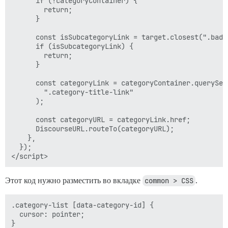
      if (!categoryContainer) {

        return;

      }

      const isSubcategoryLink = target.closest(".badge
      if (isSubcategoryLink) {

        return;

      }

      const categoryLink = categoryContainer.querySele
        ".category-title-link"

      );

      const categoryURL = categoryLink.href;

      DiscourseURL.routeTo(categoryURL);

    },

  });

Этот код нужно разместить во вкладке
common > CSS
.
.category-list [data-category-id] {

  cursor: pointer;
