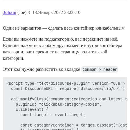
Johani
(Joe)
3
18.Январь.2022 23:00:10
Один из вариантов — сделать весь контейнер кликабельным.
Если вы нажмёте на подкатегорию, вас перекинет на неё.
Если вы нажмёте в любом другом месте внутри контейнера
категории, вас перекинет на страницу родительской
категории.
Этот код нужно разместить во вкладке
common > header
.
<script type="text/discourse-plugin" version="0.8">

  const DiscourseURL = require("discourse/lib/url").de
  api.modifyClass("component:categories-and-latest-top
    pluginId: "clickable-category-boxes",

    click(event) {

      const target = event.target;

      const categoryContainer = target.closest("[data-