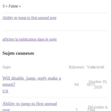
3 « J'aime »
Ability to jump to first unread post
afficher la publication dans le sujet
Sujets connexes
Sujet
Réponses
Vues
Activité
Will disable_jump_reply make a
Octobre 19,
return?
64
6075
2020
UX
Ability to jump to first unread
Décembre 4,
post
5
2364