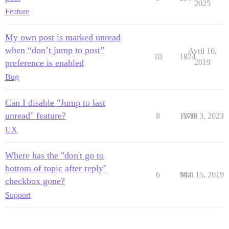
2025
Feature
My own post is marked unread
when “don’t jump to post”
Avril 16,
10
1824
preference is enabled
2019
Bug
Can I disable "Jump to last
unread" feature?
8
1370
Avril 3, 2023
UX
Where has the "don't go to
bottom of topic after reply"
6
982
Mai 15, 2019
checkbox gone?
Support