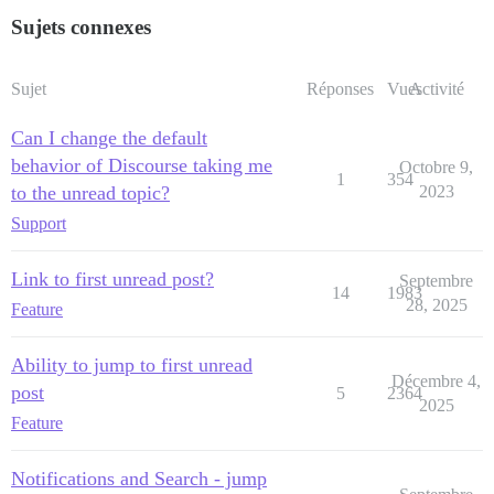
Sujets connexes
Sujet
Réponses
Vues
Activité
Can I change the default
behavior of Discourse taking me
Octobre 9,
1
354
to the unread topic?
2023
Support
Link to first unread post?
Septembre
14
1983
28, 2025
Feature
Ability to jump to first unread
Décembre 4,
post
5
2364
2025
Feature
Notifications and Search - jump