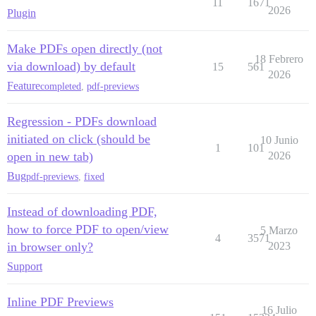
11
1671
2026
Plugin
Make PDFs open directly (not
18 Febrero
via download) by default
15
561
2026
Feature
completed
,
pdf-previews
Regression - PDFs download
initiated on click (should be
10 Junio
1
101
open in new tab)
2026
Bug
pdf-previews
,
fixed
Instead of downloading PDF,
how to force PDF to open/view
5 Marzo
4
3571
in browser only?
2023
Support
Inline PDF Previews
16 Julio