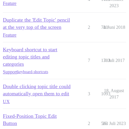
Feature
2023
Duplicate the 'Edit Topic' pencil
at the very top of the screen
2
730
4. Juni 2018
Feature
Keyboard shortcut to start
editing topic titles and
7
1383
7. Juli 2017
categories
Support
keyboard-shortcuts
Double clicking topic title could
18. August
automatically open them to edit
3
1093
2017
UX
Fixed-Position Topic Edit
Button
2
563
26. Juli 2023