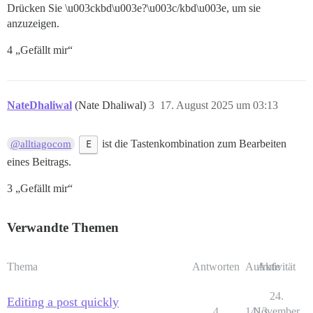
Drücken Sie \u003ckbd\u003e?\u003c/kbd\u003e, um sie
anzuzeigen.
4 „Gefällt mir“
NateDhaliwal
(Nate Dhaliwal)
3
17. August 2025 um 03:13
E
ist die Tastenkombination zum Bearbeiten
@alltiagocom
eines Beitrags.
3 „Gefällt mir“
Verwandte Themen
Thema
Antworten
Aufrufe
Aktivität
24.
Editing a post quickly
4
1413
November