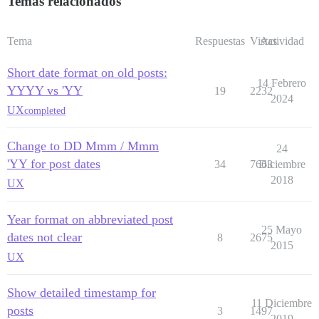
Temas relacionados
Tema
Respuestas
Vistas
Actividad
Short date format on old posts:
14 Febrero
YYYY vs 'YY
19
2232
2024
UX
completed
Change to DD Mmm / Mmm
24
'YY for post dates
34
7663
Diciembre
2018
UX
Year format on abbreviated post
25 Mayo
dates not clear
8
2675
2015
UX
Show detailed timestamp for
11 Diciembre
posts
3
1497
2019