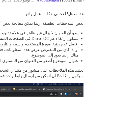
(Tobias Eigen)
tobiaseigen
4
17 يونيو 2020، 8:59م
هذا مذهل! أعجبني حقًا — عمل رائع.
بعض الملاحظات الطفيفة: ربما يمكن معالجة بعض أو كل هذه النقاط باستخدام CSS، لكن
يبدو أن العنوان لا يزال غير ظاهر في علامة تبوي
سيكون رائعًا دعم DiscoTOC في الصفحات المنشورة.
أفضل عدم رؤية صورة المستخدم واسمه والتاريخ
هناك رابط يعود إلى الموضوع.
عنوان الموضوع أصغر من العنوان من المستوى ا
تعتمد هذه الملاحظات على منشور من منتداي الشخصي ا
سيكون رائعًا جدًا أن أتمكن من إرسال رابط واحد ف