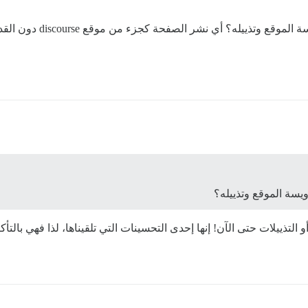
ر الصفحة كجزء من موقع discourse دون القدرة على نشر ردود وما إلى ذلك؟ مثل
ويسة الموقع وتذييله؟
لتذييلات حتى الآن! إنها إحدى التحسينات التي تلقيناها، لذا فهي بالتأ