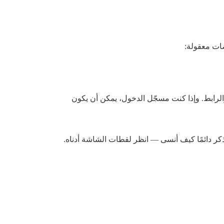
 كان من المفترض عرض هذه المعلومات، فقد يكون من الأفضل وضعها في الأسفل، جنبًا إلى جنب مع رخصة CC والرابط. وإذا كنت مسجّل الدخول، يمكن أن يكون
ذكر دائمًا كيف أنسى — انظر لقطات الشاشة أدناه.