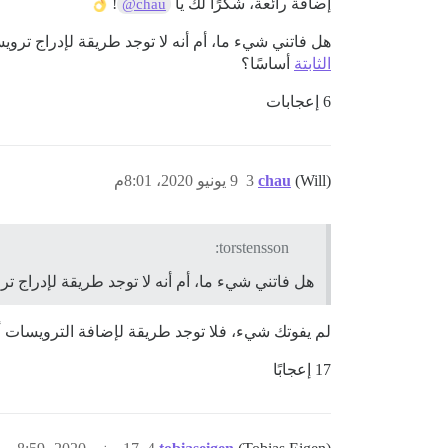
إضافة رائعة، شكرًا لك يا
!
@chau
هل فاتني شيء ما، أم أنه لا توجد طريقة لإدراج ترويسة الموقع وتذييله؟ أي نش
الثابتة
أساسًا؟
6 إعجابات
(Will)
chau
3
9 يونيو 2020، 8:01م
torstensson:
هل فاتني شيء ما، أم أنه لا توجد طريقة لإدراج تر
لم يفوتك شيء، فلا توجد طريقة لإضافة الترويسات أو ا
17 إعجابًا