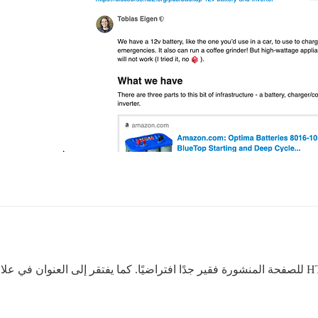
لقد أتيت لأبلغ عن هذا بالتحديد. أعتقد أن تنسيق HTML للصفحة المنشورة فقير جدًا افتراضيًا. كما يف