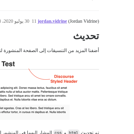
(Jordan Vidrine)
jordan.vidrine
11
30 يوليو 2020، 4:23م
تحديث
أضفنا المزيد من التنسيقات إلى الصفحة المنشورة لتحسين ال
تم تحديث
html
و
css
المشار إليهما في المنشور الأصلي (OP) ليعكسا 