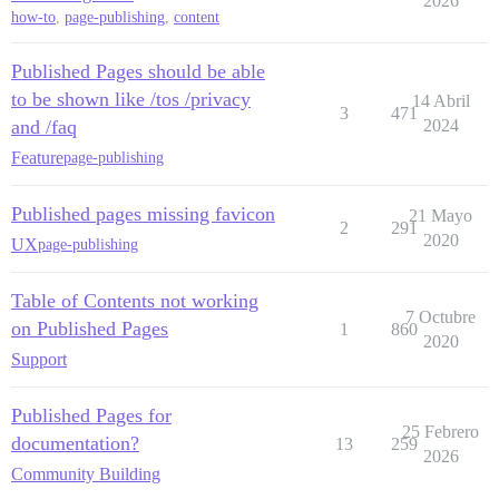
2026
how-to
,
page-publishing
,
content
Published Pages should be able
to be shown like /tos /privacy
14 Abril
3
471
and /faq
2024
Feature
page-publishing
Published pages missing favicon
21 Mayo
2
291
2020
UX
page-publishing
Table of Contents not working
7 Octubre
on Published Pages
1
860
2020
Support
Published Pages for
25 Febrero
documentation?
13
259
2026
Community Building