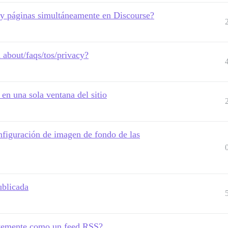
 y páginas simultáneamente en Discourse?
 about/faqs/tos/privacy?
 en una sola ventana del sitio
nfiguración de imagen de fondo de las
ublicada
entemente como un feed RSS?