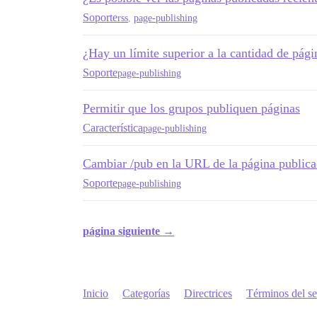
Soporte
rss
,
page-publishing
¿Hay un límite superior a la cantidad de pág
Soporte
page-publishing
Permitir que los grupos publiquen páginas
Característica
page-publishing
Cambiar /pub en la URL de la página public
Soporte
page-publishing
página siguiente →
Inicio
Categorías
Directrices
Términos del se