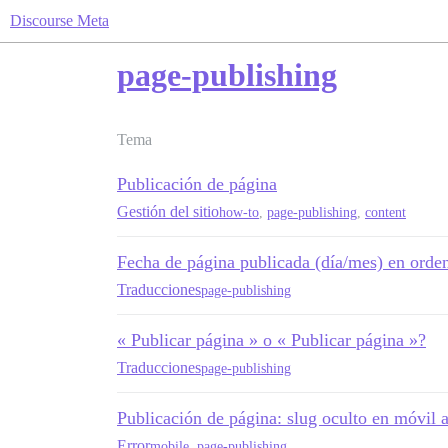
Discourse Meta
page-publishing
Tema
Publicación de página
Gestión del sitio
how-to
,
page-publishing
,
content
Fecha de página publicada (día/mes) en orden
Traducciones
page-publishing
« Publicar página » o « Publicar página »?
Traducciones
page-publishing
Publicación de página: slug oculto en móvil al
Error
mobile
,
page-publishing