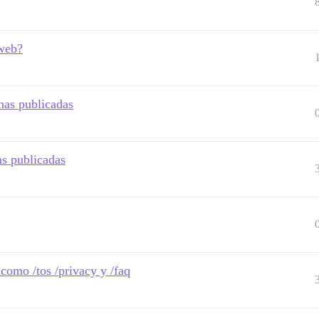
 web?
nas publicadas
as publicadas
como /tos /privacy y /faq