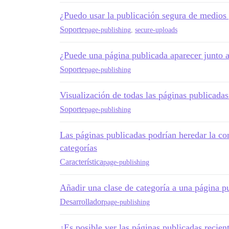
¿Puedo usar la publicación segura de medios
Soporte
page-publishing
,
secure-uploads
¿Puede una página publicada aparecer junto a
Soporte
page-publishing
Visualización de todas las páginas publicadas
Soporte
page-publishing
Las páginas publicadas podrían heredar la co
categorías
Característica
page-publishing
Añadir una clase de categoría a una página p
Desarrollador
page-publishing
¿Es posible ver las páginas publicadas reci