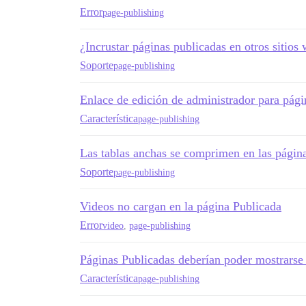
Error
page-publishing
¿Incrustar páginas publicadas en otros sitios
Soporte
page-publishing
Enlace de edición de administrador para pági
Característica
page-publishing
Las tablas anchas se comprimen en las págin
Soporte
page-publishing
Videos no cargan en la página Publicada
Error
video
,
page-publishing
Páginas Publicadas deberían poder mostrarse 
Característica
page-publishing