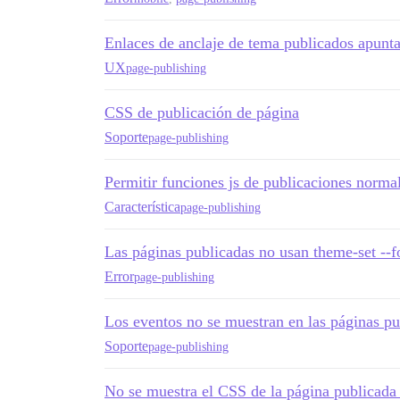
Enlaces de anclaje de tema publicados apunt
UX
page-publishing
CSS de publicación de página
Soporte
page-publishing
Permitir funciones js de publicaciones norma
Característica
page-publishing
Las páginas publicadas no usan theme-set --f
Error
page-publishing
Los eventos no se muestran en las páginas pu
Soporte
page-publishing
No se muestra el CSS de la página publicada 