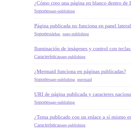
¿Cómo creo una página en blanco dentro de 
Soporte
page-publishing
Página publicada no funciona en panel latera
Soporte
sidebar
,
page-publishing
Iluminación de imágenes y control con teclas
Característica
page-publishing
¿Mermaid funciona en páginas publicadas?
Soporte
page-publishing
,
mermaid
URI de página publicada y caracteres naciona
Soporte
page-publishing
¿Tema publicado con un enlace a sí mismo en
Característica
page-publishing