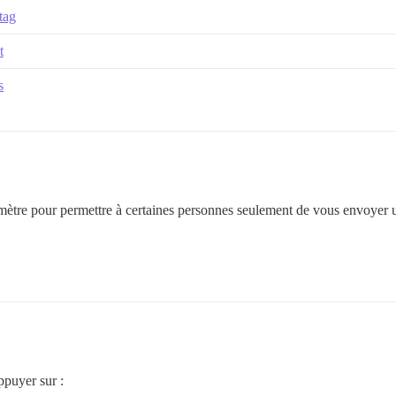
tag
t
s
ètre pour permettre à certaines personnes seulement de vous envoyer u
appuyer sur :