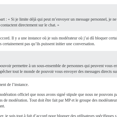
part : « Si je limite déjà qui peut m’envoyer un message personnel, je 
ntactent directement sur le chat. »
accord. Il y a une instance où je suis modérateur où j’ai dû bloquer certa
s certainement pas qu’ils puissent initier une conversation.
ez pouvoir permettre à un sous-ensemble de personnes qui peuvent vous
mpêcher tout le monde de pouvoir vous envoyer des messages directs sur
ent de l’instance.
 modération officiel que nous avons signé stipule que nous ne pouvons p
ns de modération. Tout doit être fait par MP et le groupe des modérateurs
ant.
ier, je suis tout à fait d’accord pour bloquer des utilisateurs spécifiques