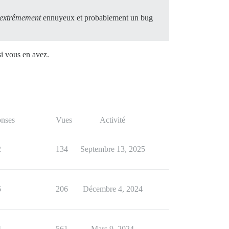
extrêmement
ennuyeux et probablement un bug
si vous en avez.
nses
Vues
Activité
2
134
Septembre 13, 2025
6
206
Décembre 4, 2024
4
561
Mars 9, 2024