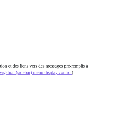
eption et des liens vers des messages pré-remplis à
igation (sidebar) menu display control
)