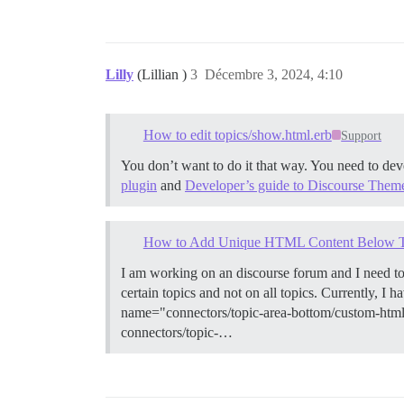
Lilly
(Lillian )
3
Décembre 3, 2024, 4:10
How to edit topics/show.html.erb
Support
You don’t want to do it that way. You need to de
plugin
and
Developer’s guide to Discourse Them
How to Add Unique HTML Content Below Topi
I am working on an discourse forum and I need t
certain topics and not on all topics. Currently, 
name="connectors/topic-area-bottom/custom-html"
connectors/topic-…