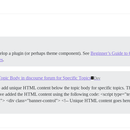
velop a plugin (or perhaps theme component). See
Beginner’s Guide to C
es
.
c Body in discourse forum for Specific Topics
Dev
o add unique HTML content below the topic body for specific topics. 
I have added the HTML content using the following code: <script type="t
> <div class="banner-control"> <!-- Unique HTML content goes here -