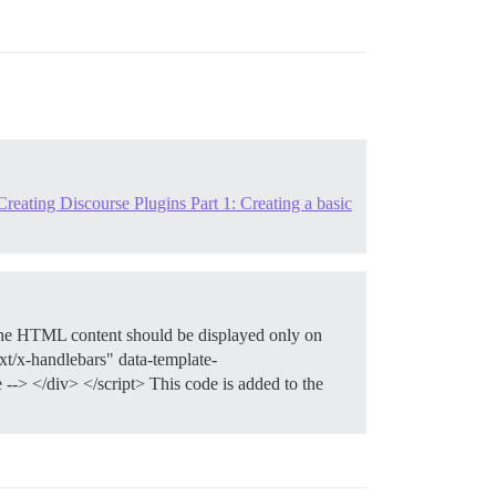
reating Discourse Plugins Part 1: Creating a basic
The HTML content should be displayed only on
ext/x-handlebars" data-template-
-> </div> </script> This code is added to the