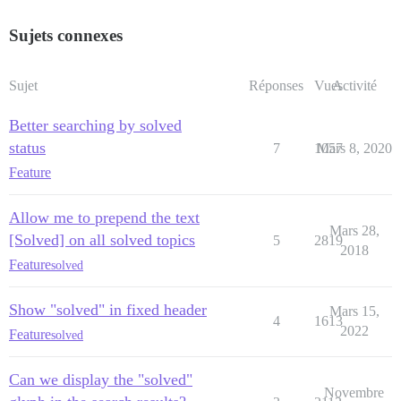
Sujets connexes
Sujet
Réponses
Vues
Activité
Better searching by solved
status
7
1057
Mars 8, 2020
Feature
Allow me to prepend the text
Mars 28,
[Solved] on all solved topics
5
2819
2018
Feature
solved
Show "solved" in fixed header
Mars 15,
4
1613
2022
Feature
solved
Can we display the "solved"
Novembre