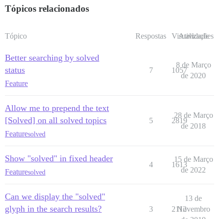
Tópicos relacionados
Tópico
Respostas
Visualizações
Atividade
Better searching by solved
8 de Março
status
7
1057
de 2020
Feature
Allow me to prepend the text
28 de Março
[Solved] on all solved topics
5
2819
de 2018
Feature
solved
Show "solved" in fixed header
15 de Março
4
1613
de 2022
Feature
solved
Can we display the "solved"
13 de
glyph in the search results?
3
2112
Novembro