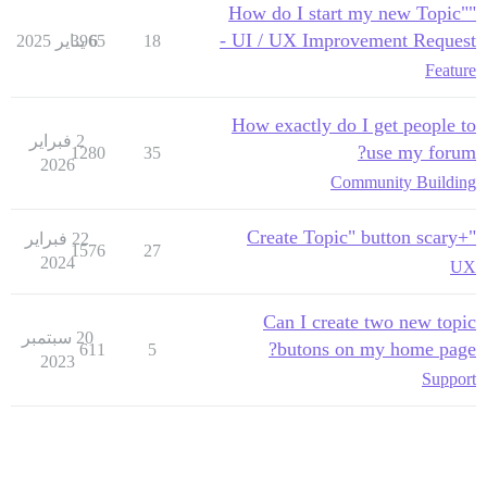
"How do I start my new Topic"
- UI / UX Improvement Request
18
6 يناير 2025
3965
Feature
How exactly do I get people to
2 فبراير
use my forum?
1280
35
2026
Community Building
"+Create Topic" button scary
22 فبراير
1576
27
2024
UX
Can I create two new topic
20 سبتمبر
butons on my home page?
611
5
2023
Support