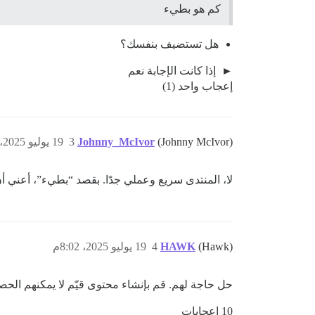
كم هو بطيء
هل تستضيف بنفسك؟
إذا كانت الإجابة نعم
إعجاب واحد (1)
(Johnny McIvor)
Johnny_McIvor
3
19 يوليو 2025، 8:00م
لا، المنتدى سريع وعملي جدًا. بقصد “بطيء”، أعني أن الناس لا يحب
(Hawk)
HAWK
4
19 يوليو 2025، 8:02م
حل حاجة لهم. قم بإنشاء محتوى قيّم لا يمكنهم الحصو
10 إعجابات