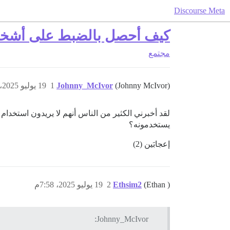
Discourse Meta
كيف أحصل بالضبط على أشخا
مجتمع
(Johnny McIvor)
Johnny_McIvor
1
19 يوليو 2025، 7:52م
يستخدمونه؟
إعجابَين (2)
(Ethan )
Ethsim2
2
19 يوليو 2025، 7:58م
Johnny_McIvor: