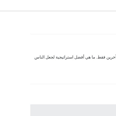
لا يريدون استخدام منتدى بسبب بطئه. لقد كنت أعلن منذ حوالي عام ولدي 3 مستخدمين آخرين فقط. ما هي أفضل استراتيجية لجعل الناس