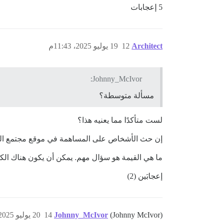
5 إعجابات
Architect
12
19 يوليو 2025، 11:43م
Johnny_McIvor:
مسألة متوسطة؟
لست متأكدًا مما يعنيه هذا؟
إن حث الأشخاص على المساهمة في موقع مجتمع الخطاب
ما هي القيمة هو سؤال مهم. يمكن أن يكون هناك الكث
إعجابَين (2)
(Johnny McIvor)
Johnny_McIvor
14
20 يوليو 2025، 2:34ص