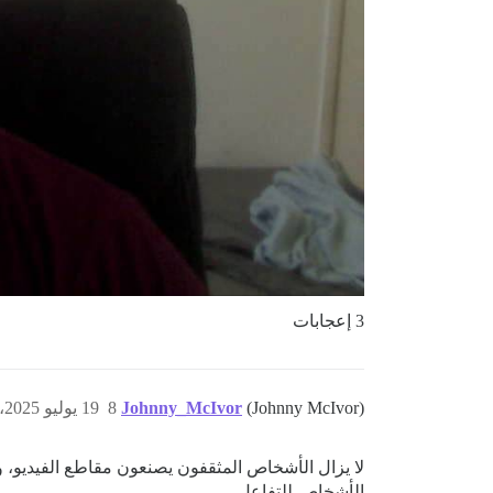
3 إعجابات
(Johnny McIvor)
Johnny_McIvor
8
19 يوليو 2025، 8:19م
الأشخاص للتفاعل.