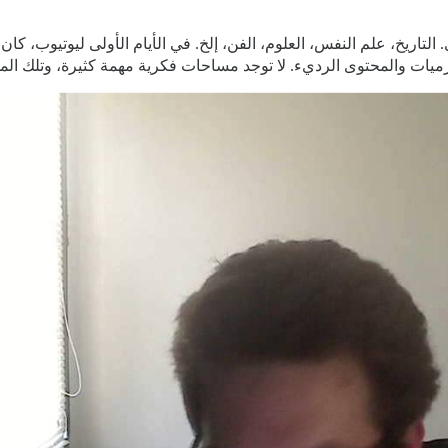
لتاريخ، علم النفس، العلوم، الفن، إلخ. في الأيام الأولى ليوتيوب، كا
ارزميات والمحتوى الرديء. لا توجد مساحات فكرية مهمة كثيرة، وتلك 