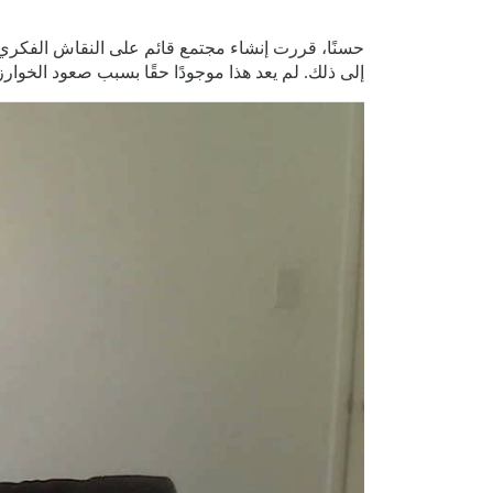
حسنًا، قررت إنشاء مجتمع قائم على النقاش الفكري. ا
إلى ذلك. لم يعد هذا موجودًا حقًا بسبب صعود الخو