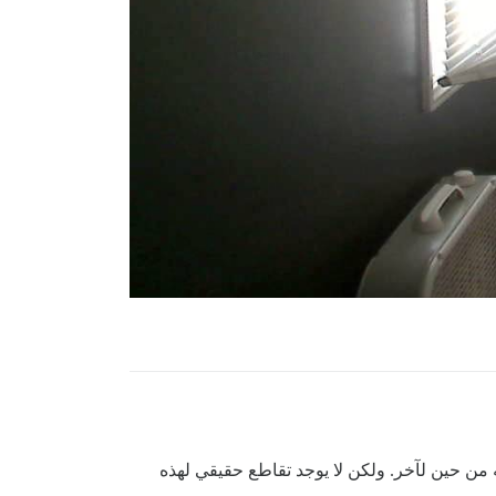
يصنعون مقاطع الفيديو، ولا يزالون يديرون المدونات، بل إن بعضهم لديه قنوات Discord خاصة به من حين لآخر. ولكن لا يوجد تقاطع حقيقي لهذه