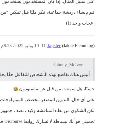
على سبيل المثال، إذا كان المستخدمون يستخدمون 
قم بإنشاء دردشة جماعية، فكر مليًا قبل تمكين “من
إعجاب واحد (1)
(Jakke Flemming)
Jagster
11
19 يوليو 2025، 8:28م
Johnny_McIvor:
أليس هناك تقاطع لهذه الأشخاص للتفاعل حقًا بخلا
حسنًا، هل سمعت من قبل عن ماستودون
على أي حال، التدوين المصغر مخصص للمونولوجات مع ا
لكن الشكوى من بطء المناقشة وكيف تصف جمهورك المست
تخميني هو أنك ببساطة لا تشارك روابط Discourse في المكان المناسب.