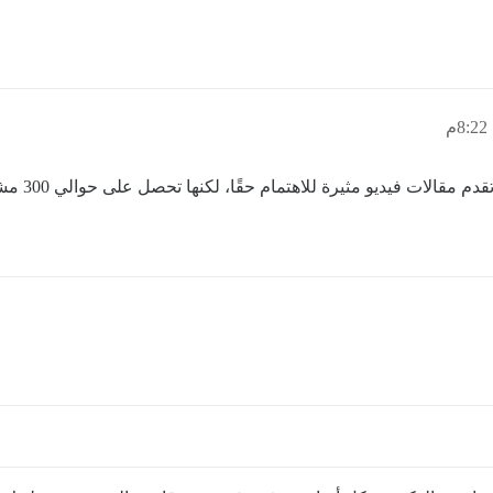
للاهتمام حقًا، لكنها تحصل على حوالي 300 مشاهدة وتختفي في العدم. يبدو أن هناك حاجة هناك.