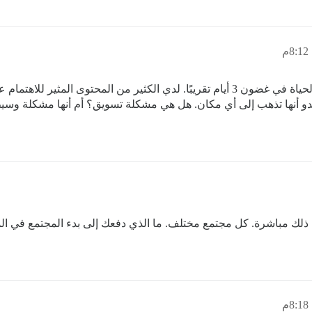
بالتأكيد، ولكن عندما تبدأ خادم Discord، فإنه ينبض بالحياة في غضون 3 أيام تقريبًا. لد
يبدو أنها تذهب إلى أي مكان. هل هي مشكلة تسويق؟ أم أنها مشكلة وسي
ذلك مباشرة. كل مجتمع مختلف. ما الذي دفعك إلى بدء المجتمع في ال