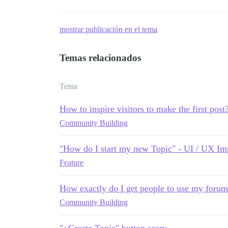
mostrar publicación en el tema
Temas relacionados
Tema
How to inspire visitors to make the first post
Community Building
"How do I start my new Topic" - UI / UX I
Feature
How exactly do I get people to use my foru
Community Building
"+Create Topic" button scary