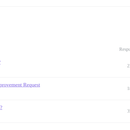
Respu
?
2
mprovement Request
1
m?
3