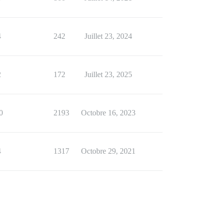
4
242
Juillet 23, 2024
2
172
Juillet 23, 2025
0
2193
Octobre 16, 2023
4
1317
Octobre 29, 2021