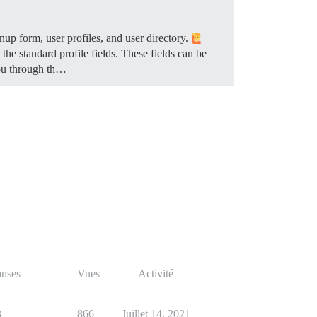
up form, user profiles, and user directory.
he standard profile fields. These fields can be
you through th…
nses
Vues
Activité
3
866
Juillet 14, 2021