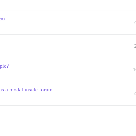
orm
pic?
1
as a modal inside forum