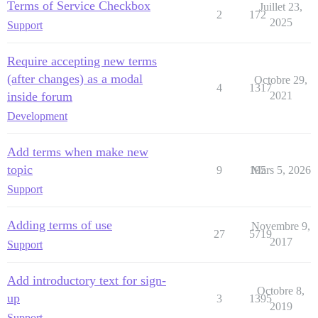
Terms of Service Checkbox
Juillet 23,
2
172
2025
Support
Require accepting new terms
(after changes) as a modal
Octobre 29,
4
1317
inside forum
2021
Development
Add terms when make new
topic
9
195
Mars 5, 2026
Support
Adding terms of use
Novembre 9,
27
5719
2017
Support
Add introductory text for sign-
Octobre 8,
up
3
1395
2019
Support