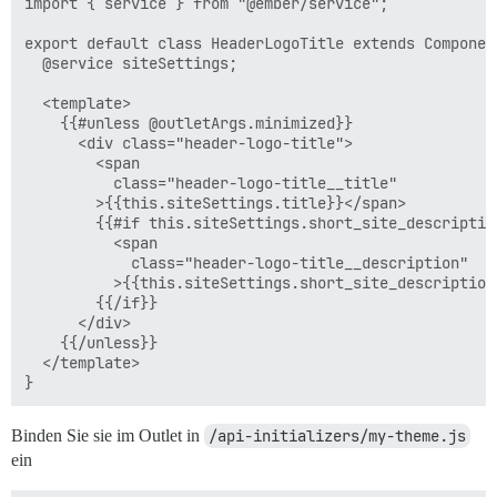
import { service } from "@ember/service";

export default class HeaderLogoTitle extends Component
  @service siteSettings;

  <template>

    {{#unless @outletArgs.minimized}}

      <div class="header-logo-title">

        <span

          class="header-logo-title__title"

        >{{this.siteSettings.title}}</span>

        {{#if this.siteSettings.short_site_description
          <span

            class="header-logo-title__description"

          >{{this.siteSettings.short_site_description}
        {{/if}}

      </div>

    {{/unless}}

  </template>

Binden Sie sie im Outlet in
/api-initializers/my-theme.js
ein