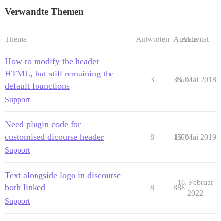
Verwandte Themen
Thema
Antworten
Aufrufe
Aktivität
How to modify the header
HTML, but still remaining the
3
3820
25. Mai 2018
default founctions
Support
Need plugin code for
customised dicourse header
8
1570
10. Mai 2019
Support
Text alongside logo in discourse
16. Februar
both linked
8
888
2022
Support