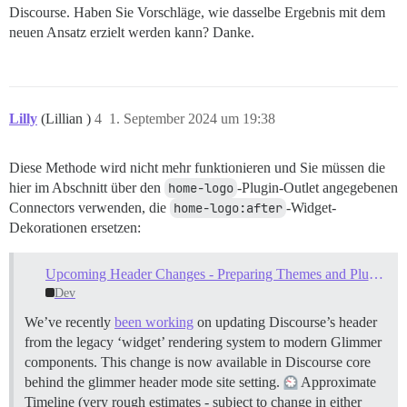
Discourse. Haben Sie Vorschläge, wie dasselbe Ergebnis mit dem
neuen Ansatz erzielt werden kann? Danke.
Lilly
(Lillian )
4
1. September 2024 um 19:38
Diese Methode wird nicht mehr funktionieren und Sie müssen die
hier im Abschnitt über den
home-logo
-Plugin-Outlet angegebenen
Connectors verwenden, die
home-logo:after
-Widget-
Dekorationen ersetzen:
Upcoming Header Changes - Preparing Themes and Plugins
Dev
We’ve recently
been working
on updating Discourse’s header
from the legacy ‘widget’ rendering system to modern Glimmer
components. This change is now available in Discourse core
behind the glimmer header mode site setting.
Approximate
Timeline (very rough estimates - subject to change in either