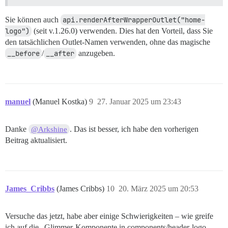
Sie können auch
api.renderAfterWrapperOutlet("home-
logo")
(seit v.1.26.0) verwenden. Dies hat den Vorteil, dass Sie
den tatsächlichen Outlet-Namen verwenden, ohne das magische
__before
/
__after
anzugeben.
manuel
(Manuel Kostka)
9
27. Januar 2025 um 23:43
Danke
. Das ist besser, ich habe den vorherigen
@Arkshine
Beitrag aktualisiert.
James_Cribbs
(James Cribbs)
10
20. März 2025 um 20:53
Versuche das jetzt, habe aber einige Schwierigkeiten – wie greife
ich auf die „Glimmer-Komponente in components/header-logo-