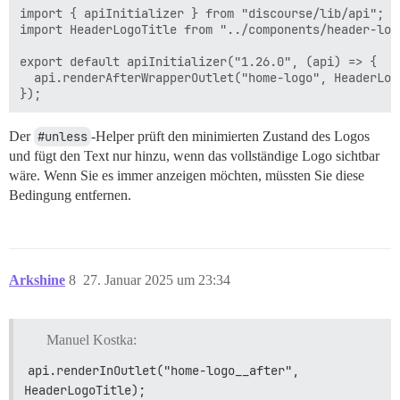
import { apiInitializer } from "discourse/lib/api";

import HeaderLogoTitle from "../components/header-logo
export default apiInitializer("1.26.0", (api) => {

  api.renderAfterWrapperOutlet("home-logo", HeaderLogo
Der
#unless
-Helper prüft den minimierten Zustand des Logos
und fügt den Text nur hinzu, wenn das vollständige Logo sichtbar
wäre. Wenn Sie es immer anzeigen möchten, müssten Sie diese
Bedingung entfernen.
Arkshine
8
27. Januar 2025 um 23:34
Manuel Kostka:
api.renderInOutlet("home-logo__after", 
HeaderLogoTitle);