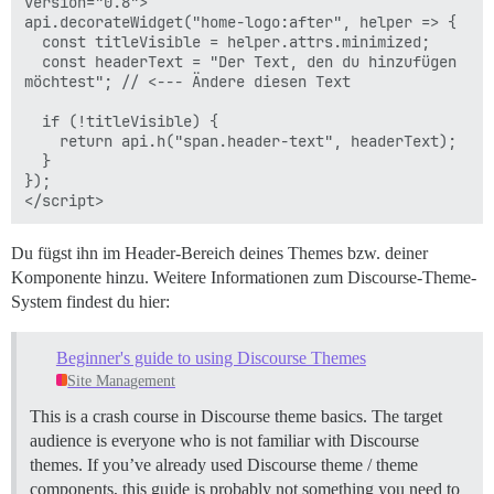
version="0.8">

api.decorateWidget("home-logo:after", helper => {

  const titleVisible = helper.attrs.minimized;

  const headerText = "Der Text, den du hinzufügen 
möchtest"; // <--- Ändere diesen Text

  if (!titleVisible) {

    return api.h("span.header-text", headerText);

  }

});

Du fügst ihn im Header-Bereich deines Themes bzw. deiner
Komponente hinzu. Weitere Informationen zum Discourse-Theme-
System findest du hier:
Beginner's guide to using Discourse Themes
Site Management
This is a crash course in Discourse theme basics. The target
audience is everyone who is not familiar with Discourse
themes. If you’ve already used Discourse theme / theme
components, this guide is probably not something you need to